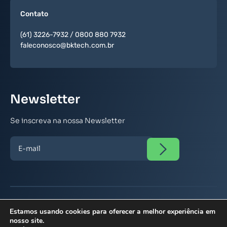
Contato
(61) 3226-7932
/
0800 880 7932
faleconosco@bktech.com.br
Newsletter
Se inscreva na nossa Newsletter
Estamos usando cookies para oferecer a melhor experiência em
RAZÃO SOCIAL: BK TECNOLOGIA DA INFORMAÇÃO LTDA. | CNPJ:
nosso site.
12.625.657/0001-23