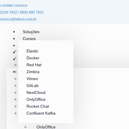
m contato conosco
 3226-7932
/ 0800 880 7932
conosco@bktech.com.br
Soluções
Cursos
Compliance
Elastic
Blog
Docker
Contato
Red Hat
Soluções
Zimbra
Vimeo
Elastic
GitLab
Docker
NextCloud
Red Hat
OnlyOffice
Zimbra
Rocket.Chat
Vimeo
Confluent Kafka
GitLab
NextCloud
OnlyOffice