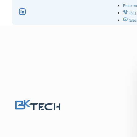
Entre e
(61)
fale